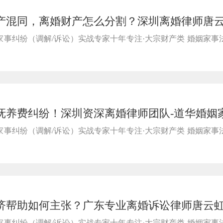
产混同，离婚财产怎么分割？深圳离婚律师唐
，掌握离婚财产维权证据
事纠纷（调解/诉讼）实战专家十年专注·大宗财产类 婚姻家事
抚养费纠纷！深圳资深离婚律师团队-道华婚姻
重度残障子女合法抚养权益
事纠纷（调解/诉讼）实战专家十年专注·大宗财产类 婚姻家事
济帮助如何主张？广东专业离婚诉讼律师唐云
适用条件与核心认定标准
事纠纷（调解/诉讼）实战专家十年专注·大宗财产类 婚姻家事