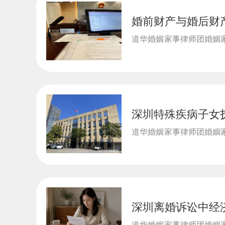
婚前财产与婚后财
遗产
夫妻财产混同形态
继承
道华婚姻家事律师团婚姻家
律师事务...
深圳特殊疾病子女
遗产
据裁判规则，维护
继承
道华婚姻家事律师团婚姻家
律师事务所, 道华婚姻...
深圳离婚诉讼中经
遗产
解读经济帮助法定
继承
道华婚姻家事律师团婚姻家