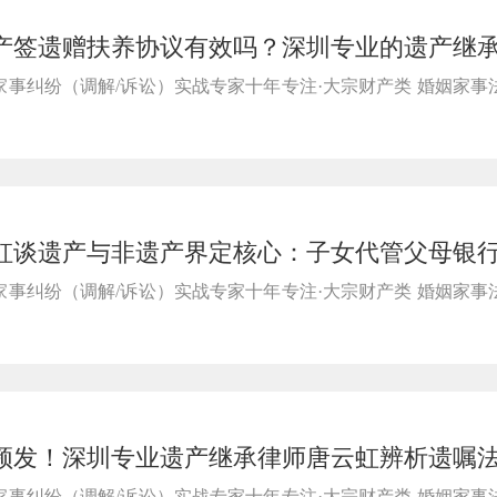
产签遗赠扶养协议有效吗？深圳专业的遗产继
无权处分效力认定规则
事纠纷（调解/诉讼）实战专家十年专注·大宗财产类 婚姻家事
虹谈遗产与非遗产界定核心：子女代管父母银
系死后补助，不属遗产按共有原则分割
事纠纷（调解/诉讼）实战专家十年专注·大宗财产类 婚姻家事
频发！深圳专业遗产继承律师唐云虹辨析遗嘱
按法定继承公平分割遗产
事纠纷（调解/诉讼）实战专家十年专注·大宗财产类 婚姻家事