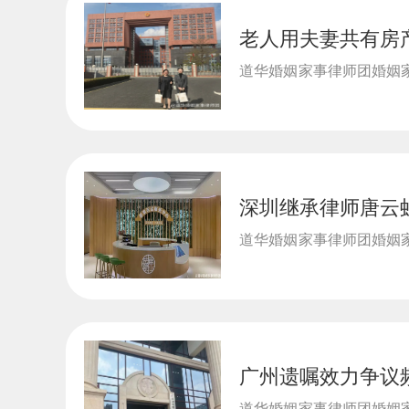
老人用夫妻共有房
婚姻
结合真实判例解析
家事
道华婚姻家事律师团婚姻家
律师事务...
深圳继承律师唐云
婚姻
产，丧葬费抚恤金
家事
道华婚姻家事律师团婚姻家
律师事务...
广州遗嘱效力争议
婚姻
定无效遗嘱，依法
家事
道华婚姻家事律师团婚姻家