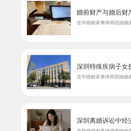
婚前财产与婚后财
遗产
夫妻财产混同形态
继承
道华婚姻家事律师团婚姻家
律师事务...
深圳特殊疾病子女
遗产
据裁判规则，维护
继承
道华婚姻家事律师团婚姻家
律师事务所, 道华婚姻...
深圳离婚诉讼中经
遗产
解读经济帮助法定
继承
道华婚姻家事律师团婚姻家