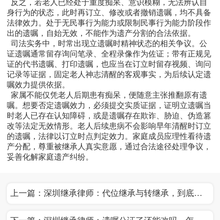
反之，若老人已经处于重度痴呆、意识模糊，无法辨认自
身行为的状态，此时再订立、修改或者撤销遗嘱，均不具备
法律效力。处于无民事行为能力或限制民事行为能力阶段作
出的遗嘱，自始无效，不能作为遗产分割的合法依据。
司法实务中，时常出现立遗嘱时精神状态的相关争议。公
证遗嘱通常留存询问笔录、全程录像作为佐证；带有正规见
证的代书遗嘱、打印遗嘱，也应当在订立时留存视频、询问
记录等证据，固定老人神志清醒的客观事实，为后续认定遗
嘱效力提供依据。
家属不能仅凭老人后期患有痴呆，便随意主张推翻原有遗
嘱。想要否定遗嘱效力，必须提交实质证据，证明立遗嘱当
时老人已存在认知障碍，或是遗嘱存在欺诈、胁迫、伪造篡
改等法定无效情形。老人后续患病不会影响早年清醒时订立
的遗嘱，法律以订立时点判定效力。家庭成员应理性看待遗
产分配，尊重被继承人真实意愿，通过合法途径处理争议，
妥善化解家庭遗产纠纷。
上一篇：
深圳继承律师：代位继承与转继承，到底有什么区别？